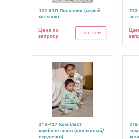
122-51П Песочник (серый
722
меланж)
асс
Цена по
Цен
В КОРЗИНУ
запросу
зап
218-427 Комплект
218
комбинезонов (оливковый/
ком
сердечки)
жел