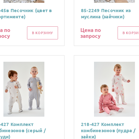
-45в Песочник (цвет в
85-2249 Песочник из
ортименте)
муслина (зайчики)
а по
Цена по
В КОРЗИНУ
В КОРЗИ
росу
запросу
-427 Комплект
218-427 Комплект
бинезонов (серый /
комбинезонов (пудра /
уди)
зайки)