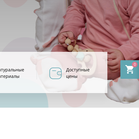
0
атуральные
Доступные
атериалы
цены