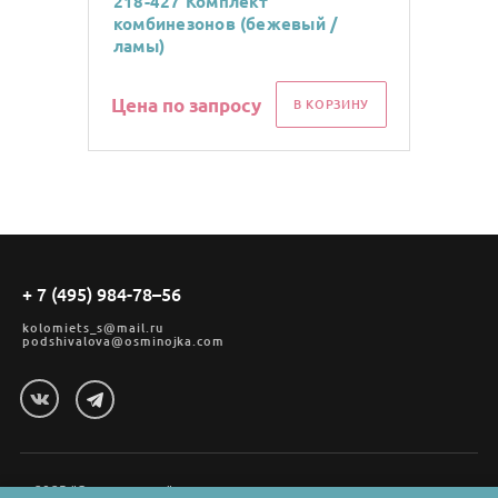
218-427 Комплект
комбинезонов (бежевый /
ламы)
Цена по запросу
В КОРЗИНУ
+ 7 (495) 984-78–56
kolomiets_s@mail.ru
podshivalova@osminojka.com
2025 "Осьминожка"