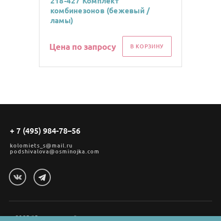
218-427 Комплект
комбинезонов (бежевый /
ламы)
Цена по запросу
В КОРЗИНУ
+ 7 (495) 984-78–56
kolomiets_s@mail.ru
podshivalova@osminojka.com
2025 "Осьминожка"