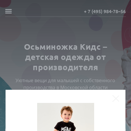
+ 7 (495) 984-78–56
Осьминожка Кидс –
детская одежда от
производителя
Уютные вещи для малышей с собственного
производства в Московской области
ПОСМОТРЕТЬ КАТАЛОГ