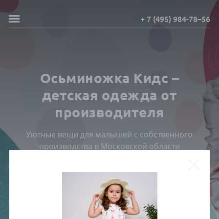
+ 7 (495) 984-78–56
Осьминожка Кидс –
детская одежда от
производителя
Уютные вещи для малышей с собственного
производства в Московской области
ПОСМОТРЕТЬ КАТАЛОГ